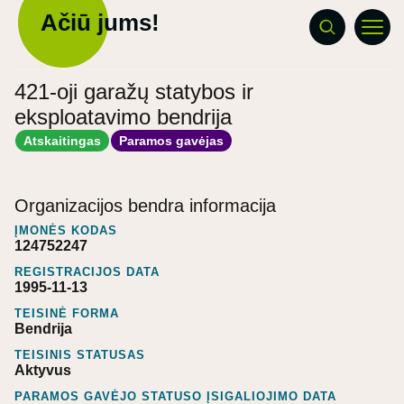
Ačiū jums!
421-oji garažų statybos ir
eksploatavimo bendrija
Atskaitingas
Paramos gavėjas
Organizacijos bendra informacija
ĮMONĖS KODAS
124752247
REGISTRACIJOS DATA
1995-11-13
TEISINĖ FORMA
Bendrija
TEISINIS STATUSAS
Aktyvus
PARAMOS GAVĖJO STATUSO ĮSIGALIOJIMO DATA