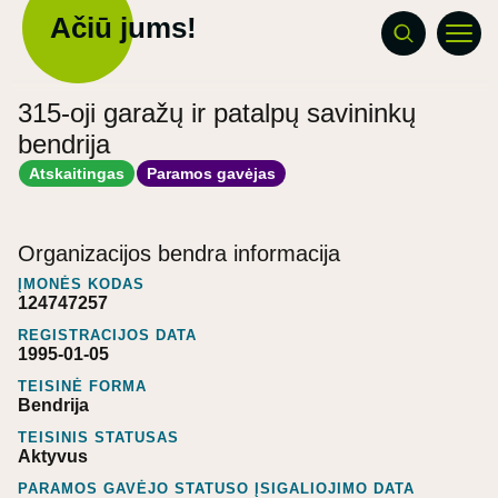
Ačiū jums!
315-oji garažų ir patalpų savininkų
bendrija
Atskaitingas
Paramos gavėjas
Organizacijos bendra informacija
ĮMONĖS KODAS
124747257
REGISTRACIJOS DATA
1995-01-05
TEISINĖ FORMA
Bendrija
TEISINIS STATUSAS
Aktyvus
PARAMOS GAVĖJO STATUSO ĮSIGALIOJIMO DATA