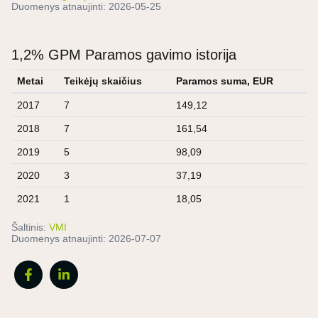
Duomenys atnaujinti:
2026-05-25
1,2% GPM Paramos gavimo istorija
Metai
Teikėjų skaičius
Paramos suma, EUR
2017
7
149,12
2018
7
161,54
2019
5
98,09
2020
3
37,19
2021
1
18,05
Šaltinis:
VMI
Duomenys atnaujinti:
2026-07-07