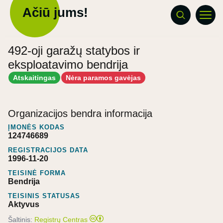
Ačiū jums!
492-oji garažų statybos ir
eksploatavimo bendrija
Atskaitingas
Nėra paramos gavėjas
Organizacijos bendra informacija
ĮMONĖS KODAS
124746689
REGISTRACIJOS DATA
1996-11-20
TEISINĖ FORMA
Bendrija
TEISINIS STATUSAS
Aktyvus
Šaltinis:
Registrų Centras