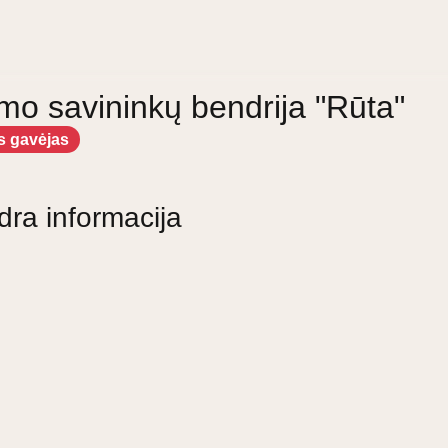
o savininkų bendrija "Rūta"
s gavėjas
dra informacija