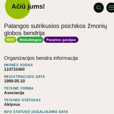
Ačiū jums!
Palangos sutrikusios psichikos žmonių
globos bendrija
NVO
Atskaitingas
Paramos gavėjas
Organizacijos bendra informacija
ĮMONĖS KODAS
124733460
REGISTRACIJOS DATA
1999-05-10
TEISINĖ FORMA
Asociacija
TEISINIS STATUSAS
Aktyvus
NVO STATUSO ĮSIGALIOJIMO DATA