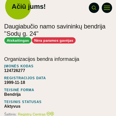
Ačiū jums!
Daugiabučio namo savininkų bendrija
"Sodų g. 24"
Atskaitingas
Nėra paramos gavėjas
Organizacijos bendra informacija
ĮMONĖS KODAS
124726277
REGISTRACIJOS DATA
1999-11-18
TEISINĖ FORMA
Bendrija
TEISINIS STATUSAS
Aktyvus
Šaltinis:
Registrų Centras