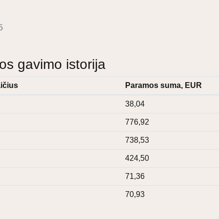
5
 gavimo istorija
ičius
Paramos suma, EUR
38,04
776,92
738,53
424,50
71,36
70,93