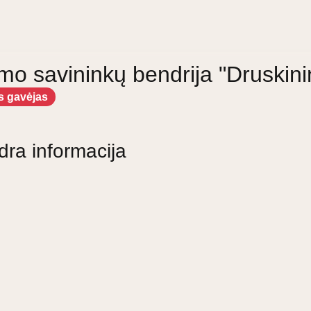
o savininkų bendrija "Druskini
s gavėjas
dra informacija