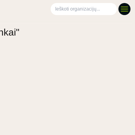
Ieškoti organizacijų
nkai"