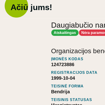
Ačiū jums!
Daugiabučio nam
Atskaitingas
Nėra paramo
Organizacijos ben
ĮMONĖS KODAS
124723886
REGISTRACIJOS DATA
1999-10-04
TEISINĖ FORMA
Bendrija
TEISINIS STATUSAS