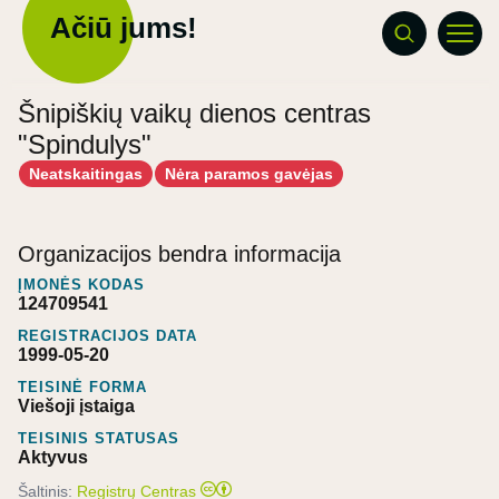
Ačiū jums!
Šnipiškių vaikų dienos centras
"Spindulys"
Neatskaitingas
Nėra paramos gavėjas
Organizacijos bendra informacija
ĮMONĖS KODAS
124709541
REGISTRACIJOS DATA
1999-05-20
TEISINĖ FORMA
Viešoji įstaiga
TEISINIS STATUSAS
Aktyvus
Šaltinis:
Registrų Centras