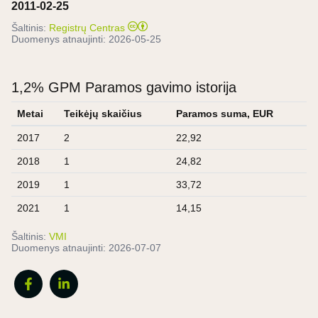
2011-02-25
Šaltinis:
Registrų Centras
Duomenys atnaujinti:
2026-05-25
1,2% GPM Paramos gavimo istorija
Metai
Teikėjų skaičius
Paramos suma, EUR
2017
2
22,92
2018
1
24,82
2019
1
33,72
2021
1
14,15
Šaltinis:
VMI
Duomenys atnaujinti:
2026-07-07