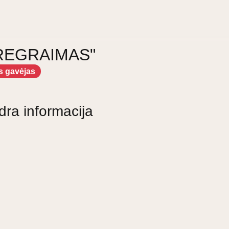
a "REGRAIMAS"
s gavėjas
dra informacija