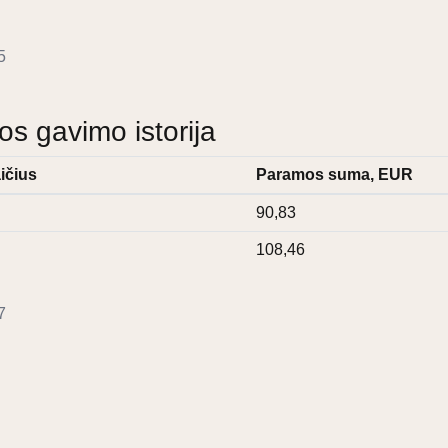
5
 gavimo istorija
ičius
Paramos suma, EUR
90,83
108,46
7