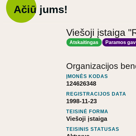
Ačiū jums!
Viešoji įstaig
Atskaitingas
Paramos gav
Organizacijos ben
ĮMONĖS KODAS
124626348
REGISTRACIJOS DATA
1998-11-23
TEISINĖ FORMA
Viešoji įstaiga
TEISINIS STATUSAS