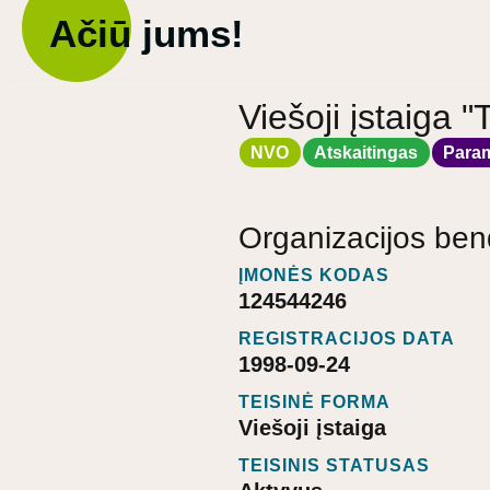
Ačiū jums!
Viešoji įstaiga
NVO
Atskaitingas
Para
Organizacijos ben
ĮMONĖS KODAS
124544246
REGISTRACIJOS DATA
1998-09-24
TEISINĖ FORMA
Viešoji įstaiga
TEISINIS STATUSAS