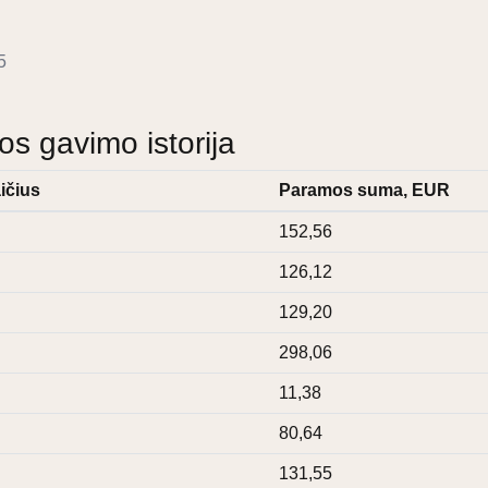
5
 gavimo istorija
ičius
Paramos suma, EUR
152,56
126,12
129,20
298,06
11,38
80,64
131,55