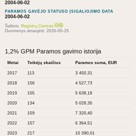
2004-06-02
PARAMOS GAVĖJO STATUSO ĮSIGALIOJIMO DATA
2004-06-02
Šaltinis:
Registrų Centras
Duomenys atnaujinti:
2026-05-25
1,2% GPM Paramos gavimo istorija
Metai
Teikėjų skaičius
Paramos suma, EUR
2017
113
3 450,31
2018
156
4 527,73
2019
155
5 638,18
2020
134
5 028,35
2021
159
7 320,40
2022
157
6 364,51
2023
217
10 390,01