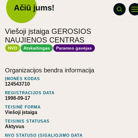
Ačiū jums!
Viešoji įstaiga GEROSIOS
NAUJIENOS CENTRAS
NVO
Atskaitingas
Paramos gavėjas
Organizacijos bendra informacija
ĮMONĖS KODAS
124543710
REGISTRACIJOS DATA
1998-09-17
TEISINĖ FORMA
Viešoji įstaiga
TEISINIS STATUSAS
Aktyvus
NVO STATUSO ĮSIGALIOJIMO DATA