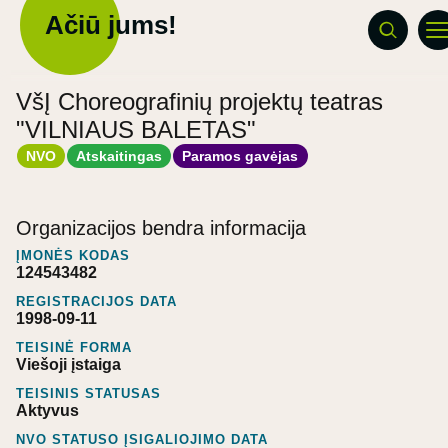
Ačiū jums!
VšĮ Choreografinių projektų teatras
"VILNIAUS BALETAS"
NVO
Atskaitingas
Paramos gavėjas
Organizacijos bendra informacija
ĮMONĖS KODAS
124543482
REGISTRACIJOS DATA
1998-09-11
TEISINĖ FORMA
Viešoji įstaiga
TEISINIS STATUSAS
Aktyvus
NVO STATUSO ĮSIGALIOJIMO DATA