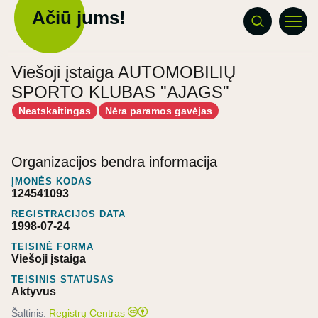
Ačiū jums!
Viešoji įstaiga AUTOMOBILIŲ
SPORTO KLUBAS "AJAGS"
Neatskaitingas
Nėra paramos gavėjas
Organizacijos bendra informacija
ĮMONĖS KODAS
124541093
REGISTRACIJOS DATA
1998-07-24
TEISINĖ FORMA
Viešoji įstaiga
TEISINIS STATUSAS
Aktyvus
Šaltinis:
Registrų Centras