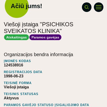
Ačiū jums!
Viešoji įstaiga "PSICHIKOS
SVEIKATOS KLINIKA"
Atskaitingas
Paramos gavėjas
Organizacijos bendra informacija
ĮMONĖS KODAS
124538916
REGISTRACIJOS DATA
1998-06-23
TEISINĖ FORMA
Viešoji įstaiga
TEISINIS STATUSAS
Aktyvus
PARAMOS GAVĖJO STATUSO ĮSIGALIOJIMO DATA