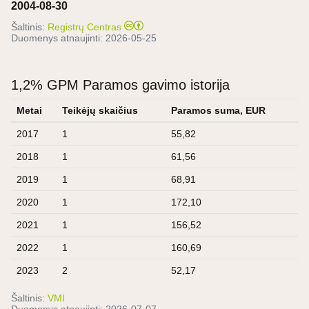
2004-08-30
Šaltinis:
Registrų Centras
Duomenys atnaujinti:
2026-05-25
1,2% GPM Paramos gavimo istorija
Metai
Teikėjų skaičius
Paramos suma, EUR
2017
1
55,82
2018
1
61,56
2019
1
68,91
2020
1
172,10
2021
1
156,52
2022
1
160,69
2023
2
52,17
Šaltinis:
VMI
Duomenys atnaujinti:
2026-07-07