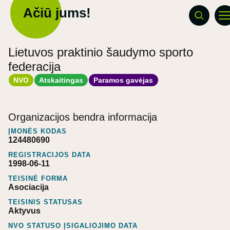
Ačiū jums!
Lietuvos praktinio šaudymo sporto
federacija
NVO
Atskaitingas
Paramos gavėjas
Organizacijos bendra informacija
ĮMONĖS KODAS
124480690
REGISTRACIJOS DATA
1998-06-11
TEISINĖ FORMA
Asociacija
TEISINIS STATUSAS
Aktyvus
NVO STATUSO ĮSIGALIOJIMO DATA