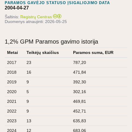
PARAMOS GAVĖJO STATUSO ĮSIGALIOJIMO DATA
2004-04-27
Šaltinis:
Registrų Centras
Duomenys atnaujinti:
2026-05-25
1,2% GPM Paramos gavimo istorija
Metai
Teikėjų skaičius
Paramos suma, EUR
2017
23
787,20
2018
16
471,84
2019
9
392,30
2020
5
302,16
2021
9
469,81
2022
9
452,71
2023
13
635,83
2024
12
683,06