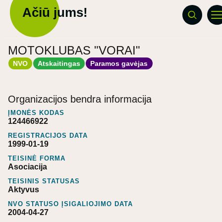
Ačiū jums!
MOTOKLUBAS "VORAI"
NVO
Atskaitingas
Paramos gavėjas
Organizacijos bendra informacija
ĮMONĖS KODAS
124466922
REGISTRACIJOS DATA
1999-01-19
TEISINĖ FORMA
Asociacija
TEISINIS STATUSAS
Aktyvus
NVO STATUSO ĮSIGALIOJIMO DATA
2004-04-27