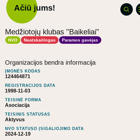
Ačiū jums!
Medžiotojų klubas "Baikeliai"
NVO
Neatskaitingas
Paramos gavėjas
Organizacijos bendra informacija
ĮMONĖS KODAS
124464871
REGISTRACIJOS DATA
1998-11-03
TEISINĖ FORMA
Asociacija
TEISINIS STATUSAS
Aktyvus
NVO STATUSO ĮSIGALIOJIMO DATA
2024-12-19