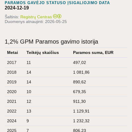
PARAMOS GAVĖJO STATUSO ĮSIGALIOJIMO DATA
2024-12-19
Šaltinis:
Registrų Centras
Duomenys atnaujinti:
2026-05-25
1,2% GPM Paramos gavimo istorija
Metai
Teikėjų skaičius
Paramos suma, EUR
2017
11
497,02
2018
14
1 081,86
2019
14
890,62
2020
10
679,35
2021
12
911,30
2022
13
1 129,91
2024
9
1 232,32
2025
7
806,23