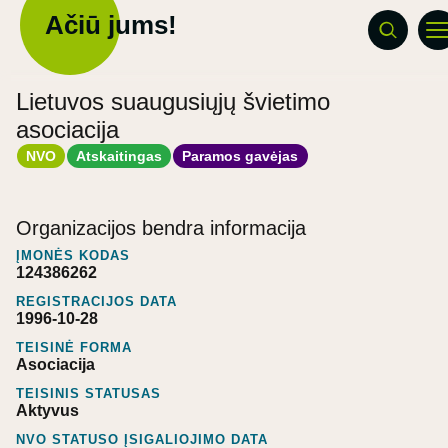
Ačiū jums!
Lietuvos suaugusiųjų švietimo
asociacija
NVO
Atskaitingas
Paramos gavėjas
Organizacijos bendra informacija
ĮMONĖS KODAS
124386262
REGISTRACIJOS DATA
1996-10-28
TEISINĖ FORMA
Asociacija
TEISINIS STATUSAS
Aktyvus
NVO STATUSO ĮSIGALIOJIMO DATA