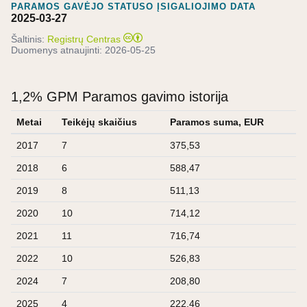
PARAMOS GAVĖJO STATUSO ĮSIGALIOJIMO DATA
2025-03-27
Šaltinis:
Registrų Centras
Duomenys atnaujinti:
2026-05-25
1,2% GPM Paramos gavimo istorija
Metai
Teikėjų skaičius
Paramos suma, EUR
2017
7
375,53
2018
6
588,47
2019
8
511,13
2020
10
714,12
2021
11
716,74
2022
10
526,83
2024
7
208,80
2025
4
222,46