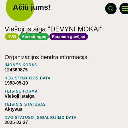
Ačiū jums!
Viešoji įstaiga "DEVYNI MOKAI"
NVO
Atskaitingas
Paramos gavėjas
Organizacijos bendra informacija
ĮMONĖS KODAS
124369875
REGISTRACIJOS DATA
1998-05-19
TEISINĖ FORMA
Viešoji įstaiga
TEISINIS STATUSAS
Aktyvus
NVO STATUSO ĮSIGALIOJIMO DATA
2025-03-27