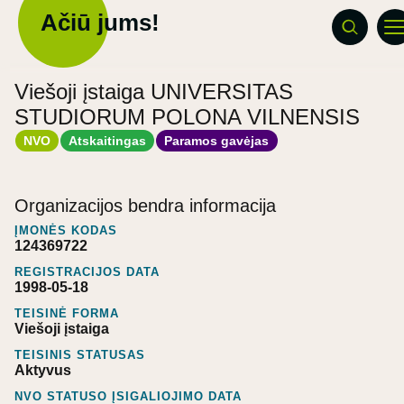
Ačiū jums!
Viešoji įstaiga UNIVERSITAS
STUDIORUM POLONA VILNENSIS
NVO
Atskaitingas
Paramos gavėjas
Organizacijos bendra informacija
ĮMONĖS KODAS
124369722
REGISTRACIJOS DATA
1998-05-18
TEISINĖ FORMA
Viešoji įstaiga
TEISINIS STATUSAS
Aktyvus
NVO STATUSO ĮSIGALIOJIMO DATA