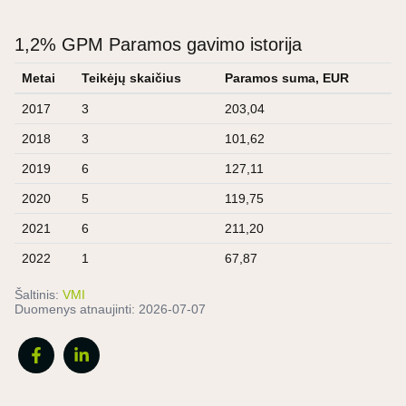
1,2% GPM Paramos gavimo istorija
Metai
Teikėjų skaičius
Paramos suma, EUR
2017
3
203,04
2018
3
101,62
2019
6
127,11
2020
5
119,75
2021
6
211,20
2022
1
67,87
Šaltinis:
VMI
Duomenys atnaujinti:
2026-07-07