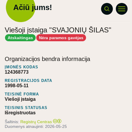
Ačiū jums!
Viešoji įstaiga "SVAJONIŲ ŠILAS"
Atskaitingas
Nėra paramos gavėjas
Organizacijos bendra informacija
ĮMONĖS KODAS
124368773
REGISTRACIJOS DATA
1998-05-11
TEISINĖ FORMA
Viešoji įstaiga
TEISINIS STATUSAS
Išregistruotas
Šaltinis:
Registrų Centras
Duomenys atnaujinti:
2026-05-25