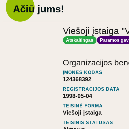
Ačiū jums!
Viešoji įstaig
Atskaitingas
Paramos gav
Organizacijos ben
ĮMONĖS KODAS
124368392
REGISTRACIJOS DATA
1998-05-04
TEISINĖ FORMA
Viešoji įstaiga
TEISINIS STATUSAS