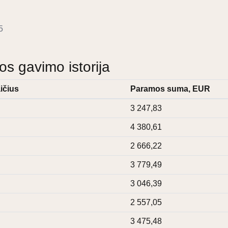
5
 gavimo istorija
ičius
Paramos suma, EUR
3 247,83
4 380,61
2 666,22
3 779,49
3 046,39
2 557,05
3 475,48