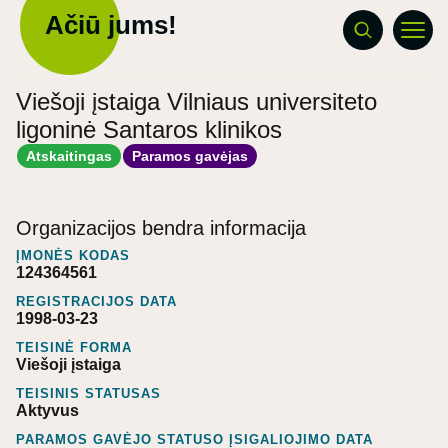
Ačiū jums!
Viešoji įstaiga Vilniaus universiteto
ligoninė Santaros klinikos
Atskaitingas
Paramos gavėjas
Organizacijos bendra informacija
ĮMONĖS KODAS
124364561
REGISTRACIJOS DATA
1998-03-23
TEISINĖ FORMA
Viešoji įstaiga
TEISINIS STATUSAS
Aktyvus
PARAMOS GAVĖJO STATUSO ĮSIGALIOJIMO DATA