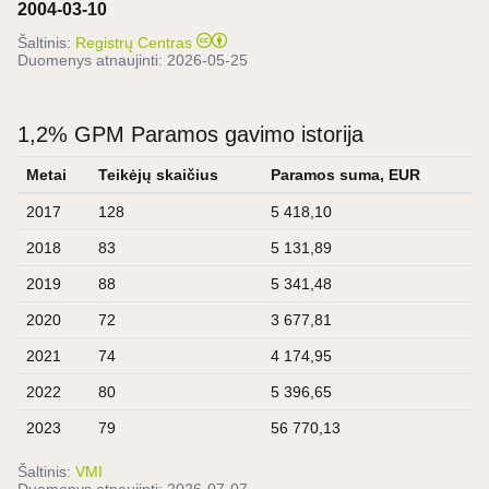
2004-03-10
Šaltinis:
Registrų Centras
Duomenys atnaujinti:
2026-05-25
1,2% GPM Paramos gavimo istorija
Metai
Teikėjų skaičius
Paramos suma, EUR
2017
128
5 418,10
2018
83
5 131,89
2019
88
5 341,48
2020
72
3 677,81
2021
74
4 174,95
2022
80
5 396,65
2023
79
56 770,13
Šaltinis:
VMI
Duomenys atnaujinti:
2026-07-07