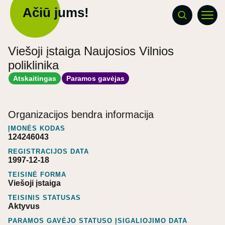
Ačiū jums!
Viešoji įstaiga Naujosios Vilnios
poliklinika
Atskaitingas
Paramos gavėjas
Organizacijos bendra informacija
ĮMONĖS KODAS
124246043
REGISTRACIJOS DATA
1997-12-18
TEISINĖ FORMA
Viešoji įstaiga
TEISINIS STATUSAS
Aktyvus
PARAMOS GAVĖJO STATUSO ĮSIGALIOJIMO DATA