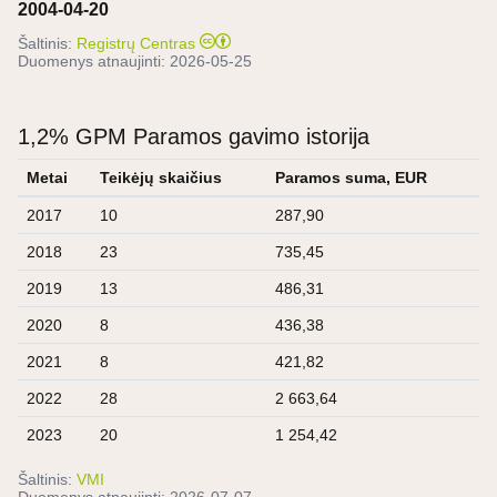
2004-04-20
Šaltinis:
Registrų Centras
Duomenys atnaujinti:
2026-05-25
1,2% GPM Paramos gavimo istorija
Metai
Teikėjų skaičius
Paramos suma, EUR
2017
10
287,90
2018
23
735,45
2019
13
486,31
2020
8
436,38
2021
8
421,82
2022
28
2 663,64
2023
20
1 254,42
Šaltinis:
VMI
Duomenys atnaujinti:
2026-07-07