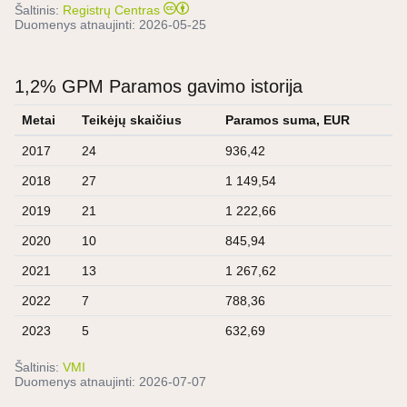
Šaltinis:
Registrų Centras
Duomenys atnaujinti:
2026-05-25
1,2% GPM Paramos gavimo istorija
Metai
Teikėjų skaičius
Paramos suma, EUR
2017
24
936,42
2018
27
1 149,54
2019
21
1 222,66
2020
10
845,94
2021
13
1 267,62
2022
7
788,36
2023
5
632,69
Šaltinis:
VMI
Duomenys atnaujinti:
2026-07-07