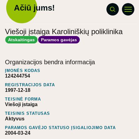
Ačiū jums!
Viešoji įstaiga Karoliniškių poliklinika
Atskaitingas
Paramos gavėjas
Organizacijos bendra informacija
ĮMONĖS KODAS
124244754
REGISTRACIJOS DATA
1997-12-18
TEISINĖ FORMA
Viešoji įstaiga
TEISINIS STATUSAS
Aktyvus
PARAMOS GAVĖJO STATUSO ĮSIGALIOJIMO DATA
2004-03-24