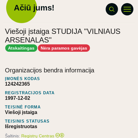
Ačiū jums!
Viešoji įstaiga STUDIJA "VILNIAUS
ARSENALAS"
Atskaitingas
Nėra paramos gavėjas
Organizacijos bendra informacija
ĮMONĖS KODAS
124242365
REGISTRACIJOS DATA
1997-12-02
TEISINĖ FORMA
Viešoji įstaiga
TEISINIS STATUSAS
Išregistruotas
Šaltinis:
Registrų Centras