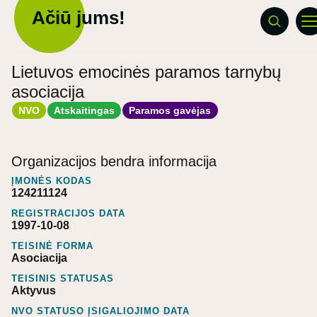
Ačiū jums!
Lietuvos emocinės paramos tarnybų
asociacija
NVO
Atskaitingas
Paramos gavėjas
Organizacijos bendra informacija
ĮMONĖS KODAS
124211124
REGISTRACIJOS DATA
1997-10-08
TEISINĖ FORMA
Asociacija
TEISINIS STATUSAS
Aktyvus
NVO STATUSO ĮSIGALIOJIMO DATA