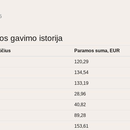
5
 gavimo istorija
ičius
Paramos suma, EUR
120,29
134,54
133,19
28,96
40,82
89,28
153,61