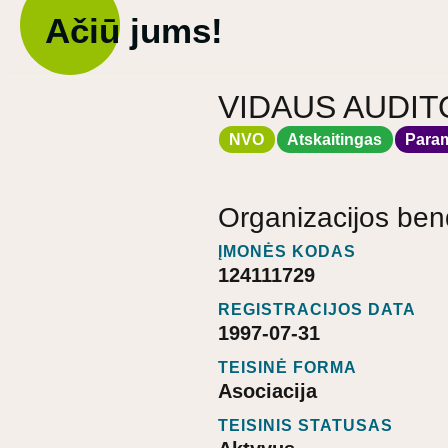
Ačiū jums!
VIDAUS AUDIT
NVO
Atskaitingas
Para
Organizacijos ben
ĮMONĖS KODAS
124111729
REGISTRACIJOS DATA
1997-07-31
TEISINĖ FORMA
Asociacija
TEISINIS STATUSAS