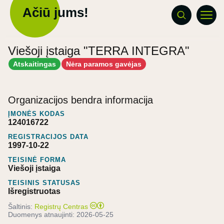
Ačiū jums!
Viešoji įstaiga "TERRA INTEGRA"
Atskaitingas
Nėra paramos gavėjas
Organizacijos bendra informacija
ĮMONĖS KODAS
124016722
REGISTRACIJOS DATA
1997-10-22
TEISINĖ FORMA
Viešoji įstaiga
TEISINIS STATUSAS
Išregistruotas
Šaltinis:
Registrų Centras
Duomenys atnaujinti:
2026-05-25