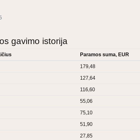
5
 gavimo istorija
ičius
Paramos suma, EUR
179,48
127,64
116,60
55,06
75,10
51,90
27,85