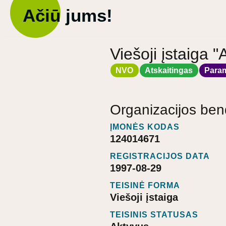
Ačiū jums!
Viešoji įstaig
NVO
Atskaitingas
Para
Organizacijos ben
ĮMONĖS KODAS
124014671
REGISTRACIJOS DATA
1997-08-29
TEISINĖ FORMA
Viešoji įstaiga
TEISINIS STATUSAS