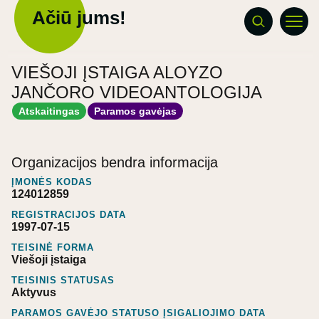
Ačiū jums!
VIEŠOJI ĮSTAIGA ALOYZO
JANČORO VIDEOANTOLOGIJA
Atskaitingas
Paramos gavėjas
Organizacijos bendra informacija
ĮMONĖS KODAS
124012859
REGISTRACIJOS DATA
1997-07-15
TEISINĖ FORMA
Viešoji įstaiga
TEISINIS STATUSAS
Aktyvus
PARAMOS GAVĖJO STATUSO ĮSIGALIOJIMO DATA