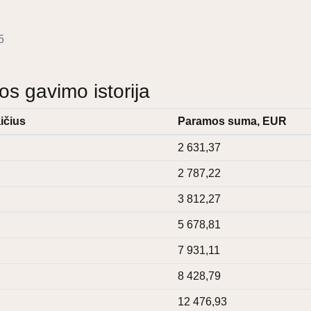
5
 gavimo istorija
ičius
Paramos suma, EUR
2 631,37
2 787,22
3 812,27
5 678,81
7 931,11
8 428,79
12 476,93