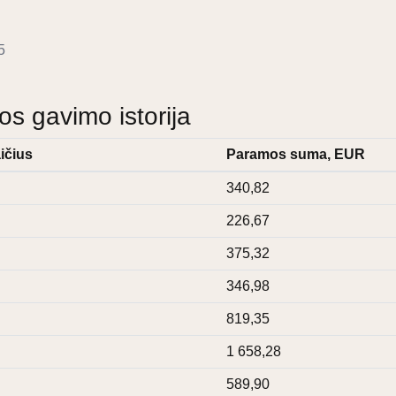
5
 gavimo istorija
ičius
Paramos suma, EUR
340,82
226,67
375,32
346,98
819,35
1 658,28
589,90