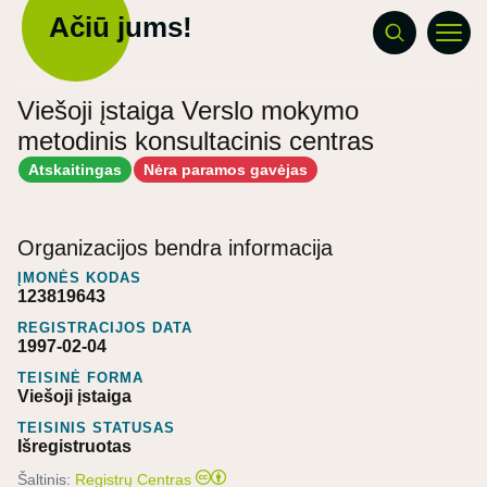
Ačiū jums!
Viešoji įstaiga Verslo mokymo
metodinis konsultacinis centras
Atskaitingas
Nėra paramos gavėjas
Organizacijos bendra informacija
ĮMONĖS KODAS
123819643
REGISTRACIJOS DATA
1997-02-04
TEISINĖ FORMA
Viešoji įstaiga
TEISINIS STATUSAS
Išregistruotas
Šaltinis:
Registrų Centras