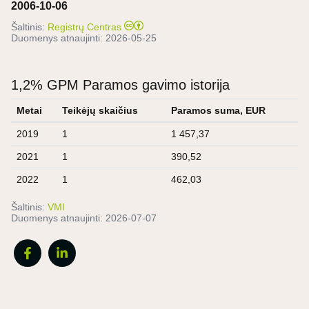
2006-10-06
Šaltinis:
Registrų Centras
Duomenys atnaujinti:
2026-05-25
1,2% GPM Paramos gavimo istorija
Metai
Teikėjų skaičius
Paramos suma, EUR
2019
1
1 457,37
2021
1
390,52
2022
1
462,03
Šaltinis:
VMI
Duomenys atnaujinti:
2026-07-07