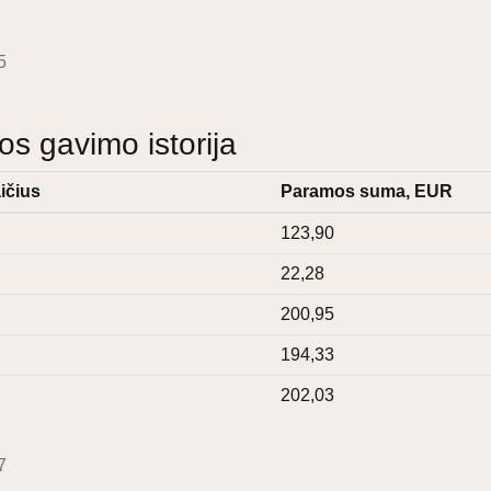
5
 gavimo istorija
ičius
Paramos suma, EUR
123,90
22,28
200,95
194,33
202,03
7