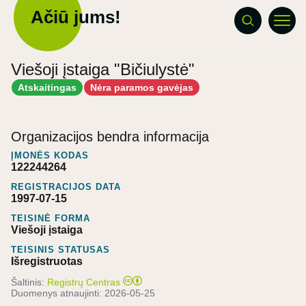
Ačiū jums!
Viešoji įstaiga "Bičiulystė"
Atskaitingas
Nėra paramos gavėjas
Organizacijos bendra informacija
ĮMONĖS KODAS
122244264
REGISTRACIJOS DATA
1997-07-15
TEISINĖ FORMA
Viešoji įstaiga
TEISINIS STATUSAS
Išregistruotas
Šaltinis:
Registrų Centras
Duomenys atnaujinti:
2026-05-25