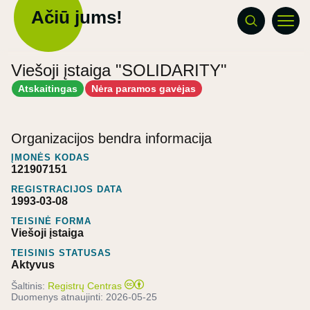
Ačiū jums!
Viešoji įstaiga "SOLIDARITY"
Atskaitingas
Nėra paramos gavėjas
Organizacijos bendra informacija
ĮMONĖS KODAS
121907151
REGISTRACIJOS DATA
1993-03-08
TEISINĖ FORMA
Viešoji įstaiga
TEISINIS STATUSAS
Aktyvus
Šaltinis:
Registrų Centras
Duomenys atnaujinti:
2026-05-25