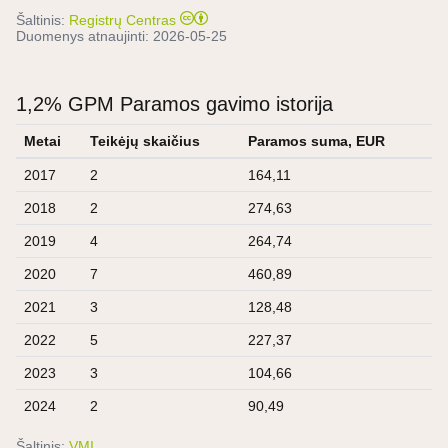
Šaltinis:
Registrų Centras
Duomenys atnaujinti:
2026-05-25
1,2% GPM Paramos gavimo istorija
Metai
Teikėjų skaičius
Paramos suma, EUR
2017
2
164,11
2018
2
274,63
2019
4
264,74
2020
7
460,89
2021
3
128,48
2022
5
227,37
2023
3
104,66
2024
2
90,49
Šaltinis:
VMI