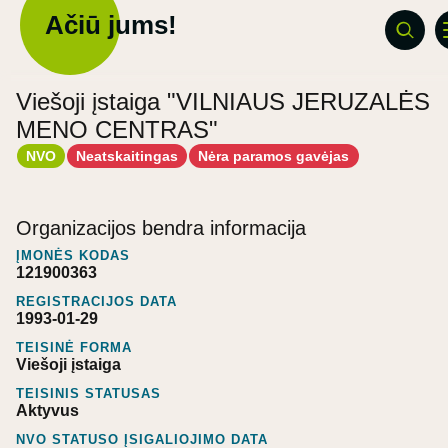
Ačiū jums!
Viešoji įstaiga "VILNIAUS JERUZALĖS
MENO CENTRAS"
NVO
Neatskaitingas
Nėra paramos gavėjas
Organizacijos bendra informacija
ĮMONĖS KODAS
121900363
REGISTRACIJOS DATA
1993-01-29
TEISINĖ FORMA
Viešoji įstaiga
TEISINIS STATUSAS
Aktyvus
NVO STATUSO ĮSIGALIOJIMO DATA