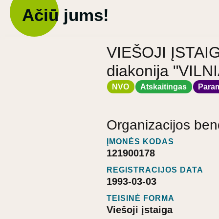
Ačiū jums!
VIEŠOJI ĮSTAIGA
diakonija "VI
NVO
Atskaitingas
Para
Organizacijos ben
ĮMONĖS KODAS
121900178
REGISTRACIJOS DATA
1993-03-03
TEISINĖ FORMA
Viešoji įstaiga