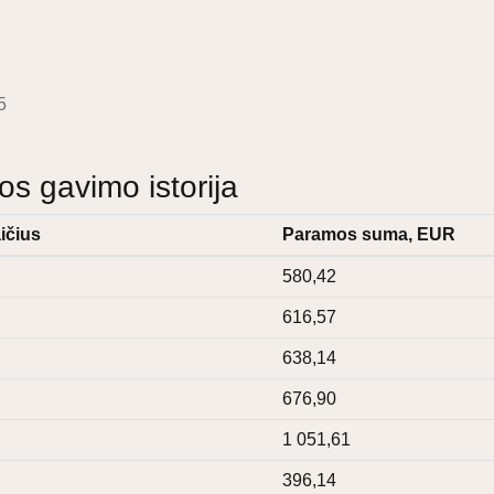
5
 gavimo istorija
ičius
Paramos suma, EUR
580,42
616,57
638,14
676,90
1 051,61
396,14