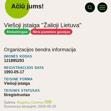
Ačiū jums!
Viešoji įstaiga "Žalioji Lietuva"
Atskaitingas
Nėra paramos gavėjas
Organizacijos bendra informacija
ĮMONĖS KODAS
121895293
REGISTRACIJOS DATA
1993-05-17
TEISINĖ FORMA
Viešoji įstaiga
TEISINIS STATUSAS
Išregistruotas
Šaltinis:
Registrų Centras
Duomenys atnaujinti:
2026-05-25