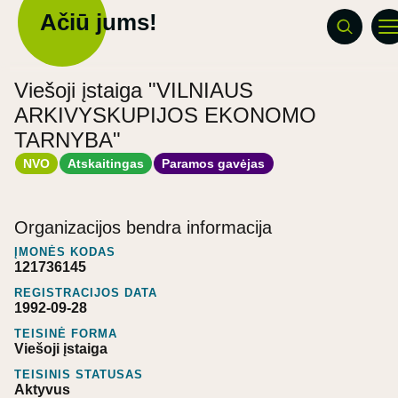
Ačiū jums!
Viešoji įstaiga "VILNIAUS
ARKIVYSKUPIJOS EKONOMO
TARNYBA"
NVO
Atskaitingas
Paramos gavėjas
Organizacijos bendra informacija
ĮMONĖS KODAS
121736145
REGISTRACIJOS DATA
1992-09-28
TEISINĖ FORMA
Viešoji įstaiga
TEISINIS STATUSAS
Aktyvus