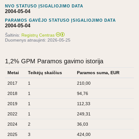
NVO STATUSO ĮSIGALIOJIMO DATA
2004-05-04
PARAMOS GAVĖJO STATUSO ĮSIGALIOJIMO DATA
2004-05-04
Šaltinis:
Registrų Centras
Duomenys atnaujinti:
2026-05-25
1,2% GPM Paramos gavimo istorija
Metai
Teikėjų skaičius
Paramos suma, EUR
2017
1
210,00
2018
1
94,76
2019
1
112,33
2022
1
249,31
2024
2
36,03
2025
3
424,00