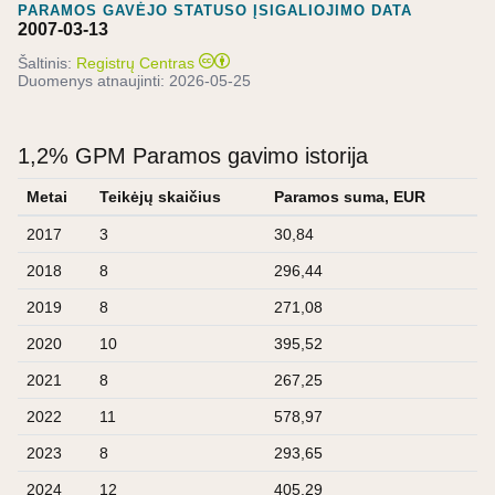
PARAMOS GAVĖJO STATUSO ĮSIGALIOJIMO DATA
2007-03-13
Šaltinis:
Registrų Centras
Duomenys atnaujinti:
2026-05-25
1,2% GPM Paramos gavimo istorija
Metai
Teikėjų skaičius
Paramos suma, EUR
2017
3
30,84
2018
8
296,44
2019
8
271,08
2020
10
395,52
2021
8
267,25
2022
11
578,97
2023
8
293,65
2024
12
405,29