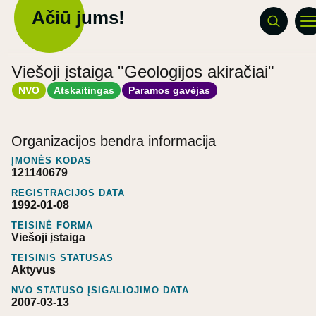
Ačiū jums!
Viešoji įstaiga "Geologijos akiračiai"
NVO
Atskaitingas
Paramos gavėjas
Organizacijos bendra informacija
ĮMONĖS KODAS
121140679
REGISTRACIJOS DATA
1992-01-08
TEISINĖ FORMA
Viešoji įstaiga
TEISINIS STATUSAS
Aktyvus
NVO STATUSO ĮSIGALIOJIMO DATA
2007-03-13