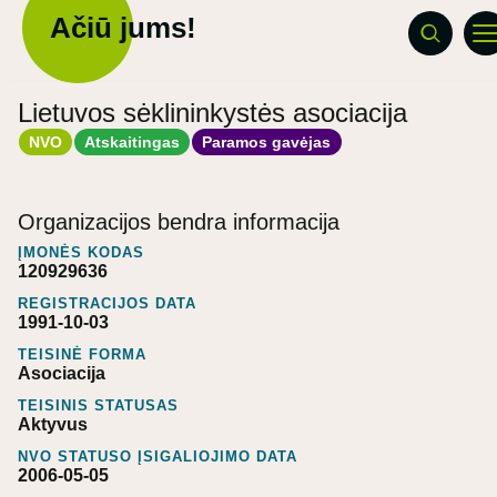
Ačiū jums!
Lietuvos sėklininkystės asociacija
NVO
Atskaitingas
Paramos gavėjas
Organizacijos bendra informacija
ĮMONĖS KODAS
120929636
REGISTRACIJOS DATA
1991-10-03
TEISINĖ FORMA
Asociacija
TEISINIS STATUSAS
Aktyvus
NVO STATUSO ĮSIGALIOJIMO DATA
2006-05-05