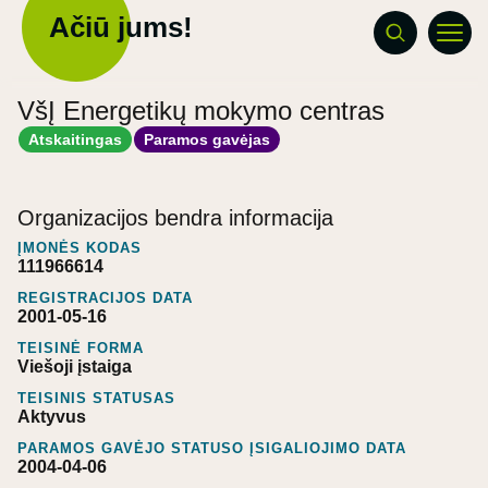
Ačiū jums!
VšĮ Energetikų mokymo centras
Atskaitingas
Paramos gavėjas
Organizacijos bendra informacija
ĮMONĖS KODAS
111966614
REGISTRACIJOS DATA
2001-05-16
TEISINĖ FORMA
Viešoji įstaiga
TEISINIS STATUSAS
Aktyvus
PARAMOS GAVĖJO STATUSO ĮSIGALIOJIMO DATA
2004-04-06