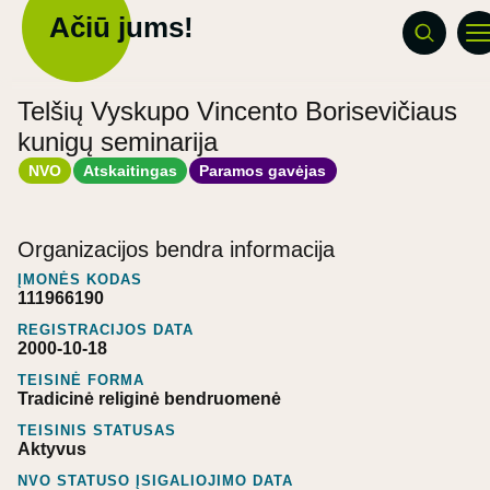
Ačiū jums!
Telšių Vyskupo Vincento Borisevičiaus
kunigų seminarija
NVO
Atskaitingas
Paramos gavėjas
Organizacijos bendra informacija
ĮMONĖS KODAS
111966190
REGISTRACIJOS DATA
2000-10-18
TEISINĖ FORMA
Tradicinė religinė bendruomenė
TEISINIS STATUSAS
Aktyvus
NVO STATUSO ĮSIGALIOJIMO DATA