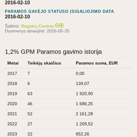
2016-02-10
PARAMOS GAVĖJO STATUSO ĮSIGALIOJIMO DATA
2016-02-10
Šaltinis:
Registrų Centras
Duomenys atnaujinti:
2026-05-25
1,2% GPM Paramos gavimo istorija
Metai
Teikėjų skaičius
Paramos suma, EUR
2017
7
0,00
2018
6
139,07
2019
63
1 920,90
2020
46
1 686,25
2021
52
2 161,28
2022
27
1 209,52
2023
22
852,26