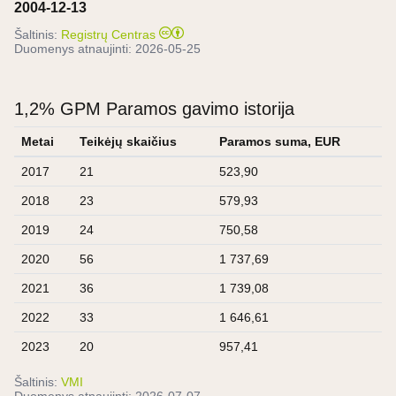
2004-12-13
Šaltinis:
Registrų Centras
Duomenys atnaujinti:
2026-05-25
1,2% GPM Paramos gavimo istorija
Metai
Teikėjų skaičius
Paramos suma, EUR
2017
21
523,90
2018
23
579,93
2019
24
750,58
2020
56
1 737,69
2021
36
1 739,08
2022
33
1 646,61
2023
20
957,41
Šaltinis:
VMI
Duomenys atnaujinti:
2026-07-07