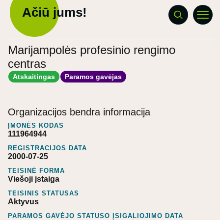
Ačiū jums!
Marijampolės profesinio rengimo
centras
Atskaitingas
Paramos gavėjas
Organizacijos bendra informacija
ĮMONĖS KODAS
111964944
REGISTRACIJOS DATA
2000-07-25
TEISINĖ FORMA
Viešoji įstaiga
TEISINIS STATUSAS
Aktyvus
PARAMOS GAVĖJO STATUSO ĮSIGALIOJIMO DATA