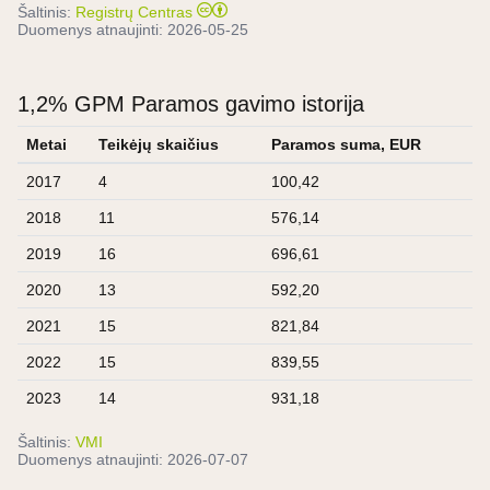
Šaltinis:
Registrų Centras
Duomenys atnaujinti:
2026-05-25
1,2% GPM Paramos gavimo istorija
Metai
Teikėjų skaičius
Paramos suma, EUR
2017
4
100,42
2018
11
576,14
2019
16
696,61
2020
13
592,20
2021
15
821,84
2022
15
839,55
2023
14
931,18
Šaltinis:
VMI
Duomenys atnaujinti:
2026-07-07